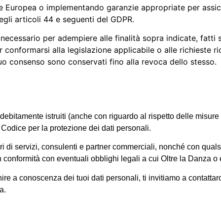
e Europea o implementando garanzie appropriate per assi
degli articoli 44 e seguenti del GDPR.
ecessario per adempiere alle finalità sopra indicate, fatti sal
onformarsi alla legislazione applicabile o alle richieste ri
tuo consenso sono conservati fino alla revoca dello stesso.
ebitamente istruiti (anche con riguardo al rispetto delle misure d
 Codice per la protezione dei dati personali.
ori di servizi, consulenti e partner commerciali, nonché con qualsi
n conformità con eventuali obblighi legali a cui Oltre la Danza o
re a conoscenza dei tuoi dati personali, ti invitiamo a contattar
a.