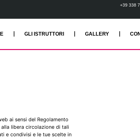
+39 338 
NE
GLI ISTRUTTORI
GALLERY
CON
o web ai sensi del Regolamento
lla libera circolazione di tali
 e condivisi e le tue scelte in