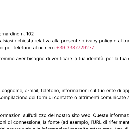
ernardino n. 102
siasi richiesta relativa alla presente privacy policy o al tr
rci per telefono al numero
+39 3387729277.
emmo aver bisogno di verificare la tua identità, per la tua 
cognome, e-mail, telefono, informazioni sul tuo ente di ap
 compilazione dei form di contatto o altrimenti comunicate a
formazioni sull’utilizzo del nostro sito web. Queste informa
ni di connessione, la fonte (ad esempio, l’URL di riferimento)
del server web e le informazioni raccolte attraverso l’uso di