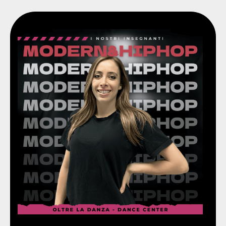
D'Amico e molti altri.
quali Davide Attuati, Cristina Longano, Cesare
tenendosi aggiornata con insegnanti di alto livello
Vince premi in concorsi nazionali ed internazionali
tutte le sfaccettature dell' hip hop che ora insegna.
Studia danza moderna dai 5 anni, fino ad arrivare a
Modern & Hip Hop