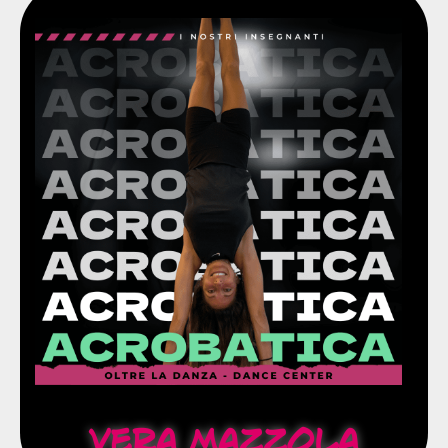
percorso di insegnamento a vari livelli.
medicina e chirurgia di Brescia, continua il suo
Laureata in scienze motorie presso la facoltà di
amatoriale ed agonistica.
Dal 2007 allenatruce di ginnastica artistica
Dagli 8 ai 14 anni a livello agonistico.
artistica.
per poi dedicarsi esclusivamente alla ginnastica
Appassionata di vari sport che pratica fin da piccola
Acrobatica
Vera Mazzola