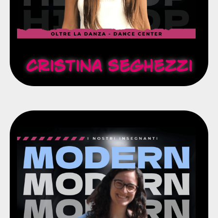
Cristina Seghezzi
relazionali.
un'attenzione speciale per gli aspetti umani e
accompagnare la crescita dei bambini con
Laureata in psicologia e dotata di empatia, sa