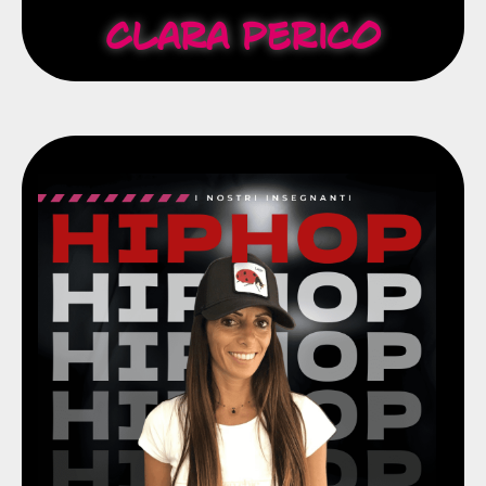
Clara Perico
artisti del calibro di Turbo e Bettystyle.
(BS-RM), Open Dance Center (MI) e workshop con
per insegnanti presso MOMA (MI), Flava School
Partecipa a concorsi, contest e corsi di formazione
danza".
moderna, acrobatica e hip hop presso "Oltre la
Dai 4 anni comincia a seguire corsi di classica,
Hip Hop