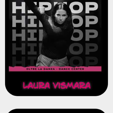
oltre che nel campo della danza.
Vive l'insegnamento come una missione educativa
Speranza, Martina Toderi e Kirsten Dodgen.
Perfeziona gli studi grazie ad artisti come Lino
e nazionali.
partecipando e vincendo gare provinciali, regionali
Hip hop sia old school che new school,
Fin da piccola si dedica con grande passione all'
Hip Hop
Laura Vismara