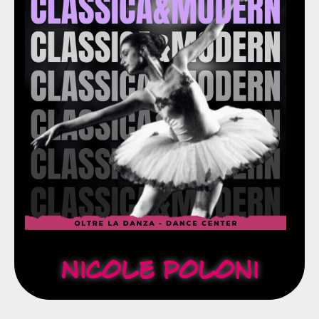
Abilitazione PBT (Progressing Ballet Tecnique).
modern.
Diplomata IDA (International Dance Association) in
della R.A.D.
Ha conseguito tutti i diplomi dei livelli professionali
Studia danza dall'età di 6 anni.
& Heels
Classica, Modern
Nicole Poloni