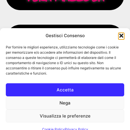
Gestisci Consenso
Per fornire le migliori esperienze, utilizziamo tecnologie come i cookie
per memorizzare e/o accedere alle informazioni del dispositivo. Il
consenso a queste tecnologie ci permetterà di elaborare dati come il
comportamento di navigazione o ID unici su questo sito. Non
si contraddistingue per dolcezza e sensibilità.
acconsentire o ritirare il consenso può influire negativamente su alcune
Insegna danza propedeutica, modern e acrobatica e
caratteristiche e funzioni.
insegnamento consegue numerosi attestati.
e molti altri) Oltre al diploma CSI per l
Accetta
Pastore, Matteo Corbetta, Sasha Spiro, Tiziana Vitto
(Kledi, Abby Silva Gavezzoli, Ivan Testini, Riccardo
con insegnanti di fama tramite stage e workshop
Nega
discipline presso "oltre la danza" formandosi anche
Dall’età di 4 anni segue con passione corsi di varie
Visualizza le preferenze
Modern
Cookie Policy
Privacy Policy