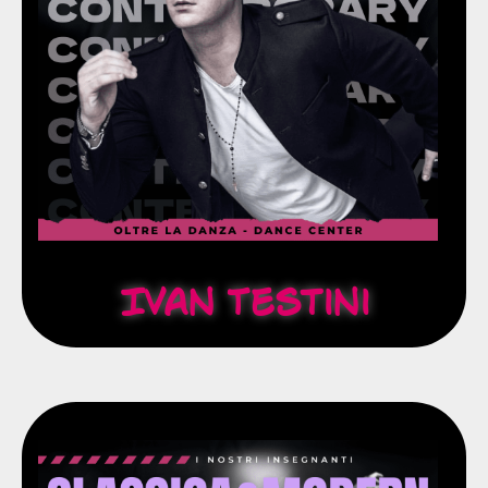
Soleil.
produzioni televisive e teatrali fino al Cirque du
Per la sua professionalità viene richiesto da
Madrid, Lugano, Stoccolma, etc.)
Ballerino internazionale (New York, Dubai, Cannes,
Contemporary
Ivan Testini