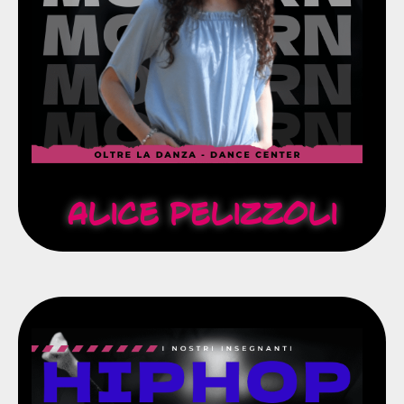
Tiziana Vitto, Fenix e tanti altri.
di fama tra cui Abby Silva Gavezzoli, Ivan Testini,
Partecipa a concorsi, rassegne e stage con ballerini
contemporanea e hip hop.
Dall'età di 5 anni studia classica, moderna,
Modern
Alice Pelizzoli